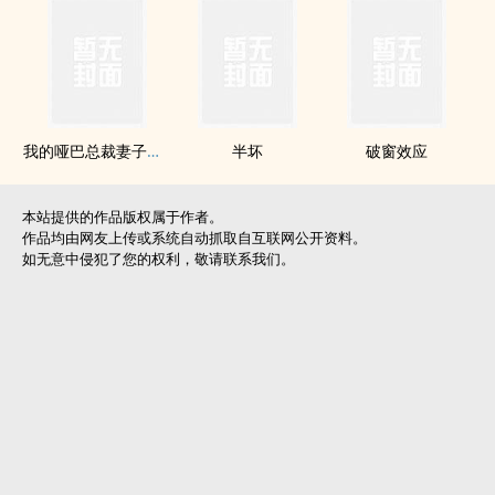
我的哑巴总裁妻子（双A）
半坏
破窗效应
本站提供的作品版权属于作者。
作品均由网友上传或系统自动抓取自互联网公开资料。
如无意中侵犯了您的权利，敬请联系我们。