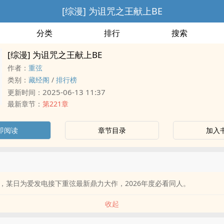
[综漫] 为诅咒之王献上BE
分类
排行
搜索
[综漫] 为诅咒之王献上BE
作者：
重弦
类别：
藏经阁
/
排行榜
2025-06-13 11:37
更新时间：
最新章节：
第221章
即阅读
章节目录
加入
，某日为爱发电接下重弦最新鼎力大作，2026年度必看同人。
收起